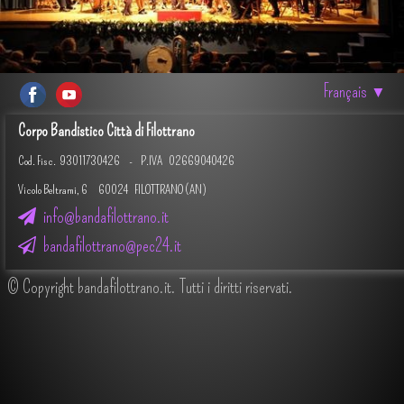
Français
▼
Corpo Bandistico Città di Filottrano
Cod. Fisc.
93011730426 -
P.IVA 02669040426
Vicolo Beltrami, 6 60024 FILOTTRANO (AN)
info@bandafilottrano.it
bandafilottrano@pec24.it
© Copyright bandafilottrano.it. Tutti i diritti riservati.