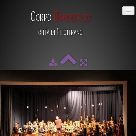
Corpo
Bandistico
città di Filottrano
HOME
CHI SIAMO
DIRETTIVO
MAESTRO
SCUOLA DI MUSICA
ALBUM
CALENDARIO
CONTATTI