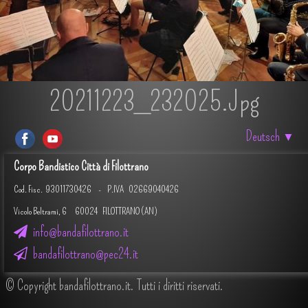
20211223_232025.jpg
Deutsch
▼
Corpo Bandistico Città di Filottrano
Cod. Fisc.
93011730426 -
P.IVA 02669040426
Vicolo Beltrami, 6 60024 FILOTTRANO (AN)
info@bandafilottrano.it
bandafilottrano@pec24.it
© Copyright bandafilottrano.it. Tutti i diritti riservati.