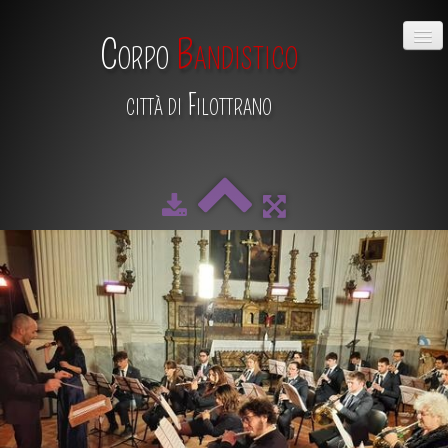
Corpo
Bandistico
città di Filottrano
HOME
CHI SIAMO
DIRETTIVO
MAESTRO
SCUOLA DI MUSICA
ALBUM
CALENDARIO
CONTATTI