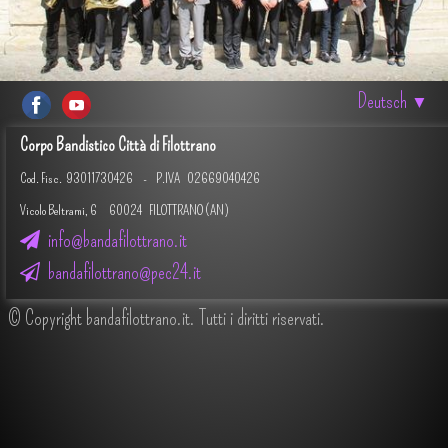
Deutsch
▼
Corpo Bandistico Città di Filottrano
Cod. Fisc.
93011730426 -
P.IVA 02669040426
Vicolo Beltrami, 6 60024 FILOTTRANO (AN)
info@bandafilottrano.it
bandafilottrano@pec24.it
© Copyright bandafilottrano.it. Tutti i diritti riservati.