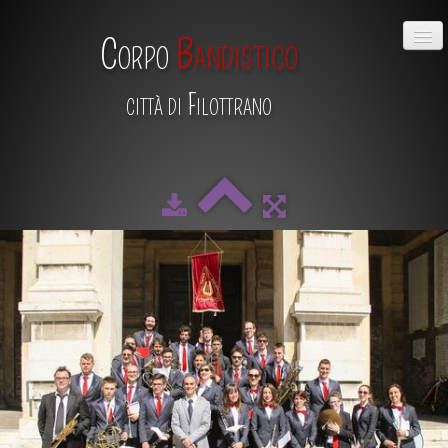
Corpo
Bandistico
città di Filottrano
HOME
CHI SIAMO
DIRETTIVO
MAESTRO
SCUOLA DI MUSICA
ALBUM
CALENDARIO
CONTATTI