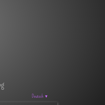
pg
Deutsch
▼