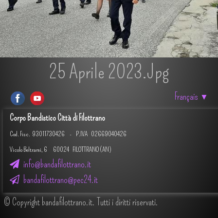
25 Aprile 2023.jpg
Français
▼
Corpo Bandistico Città di Filottrano
Cod. Fisc.
93011730426 -
P.IVA 02669040426
Vicolo Beltrami, 6 60024 FILOTTRANO (AN)
info@bandafilottrano.it
bandafilottrano@pec24.it
© Copyright bandafilottrano.it. Tutti i diritti riservati.