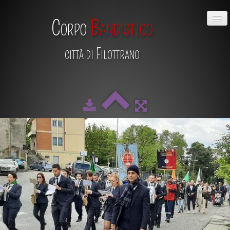
Corpo
Bandistico
città di Filottrano
HOME
CHI SIAMO
DIRETTIVO
MAESTRO
SCUOLA DI MUSICA
ALBUM
CALENDARIO
CONTATTI