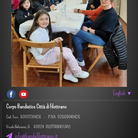
English
▼
Corpo Bandistico Città di Filottrano
Cod. Fisc.
93011730426 -
P.IVA 02669040426
Vicolo Beltrami, 6 60024 FILOTTRANO (AN)
info@bandafilottrano.it