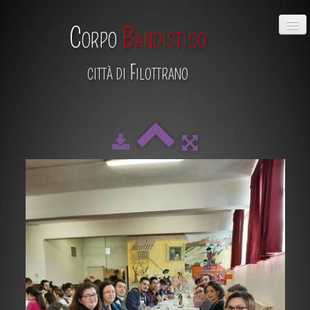
Corpo
Bandistico
città di Filottrano
HOME
CHI SIAMO
DIRETTIVO
MAESTRO
SCUOLA DI MUSICA
ALBUM
CALENDARIO
CONTATTI