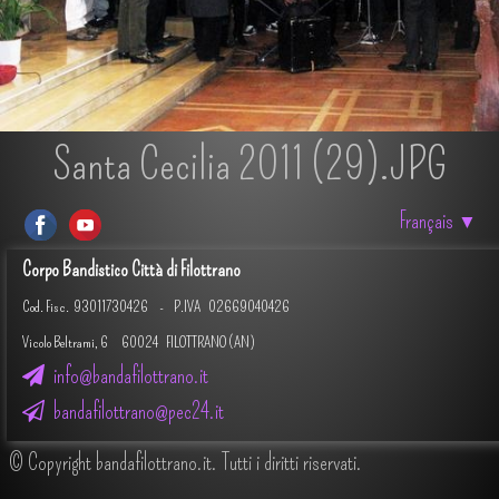
Santa Cecilia 2011 (29).JPG
Français
▼
Corpo Bandistico Città di Filottrano
Cod. Fisc.
93011730426 -
P.IVA 02669040426
Vicolo Beltrami, 6 60024 FILOTTRANO (AN)
info@bandafilottrano.it
bandafilottrano@pec24.it
© Copyright bandafilottrano.it. Tutti i diritti riservati.