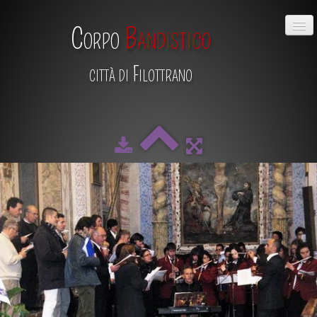
Corpo
Bandistico
città di Filottrano
HOME
CHI SIAMO
DIRETTIVO
MAESTRO
SCUOLA DI MUSICA
ALBUM
CALENDARIO
CONTATTI