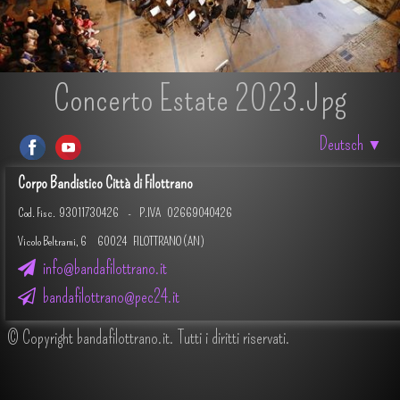
Concerto Estate 2023.jpg
Deutsch
▼
Corpo Bandistico Città di Filottrano
Cod. Fisc.
93011730426 -
P.IVA 02669040426
Vicolo Beltrami, 6 60024 FILOTTRANO (AN)
info@bandafilottrano.it
bandafilottrano@pec24.it
© Copyright bandafilottrano.it. Tutti i diritti riservati.