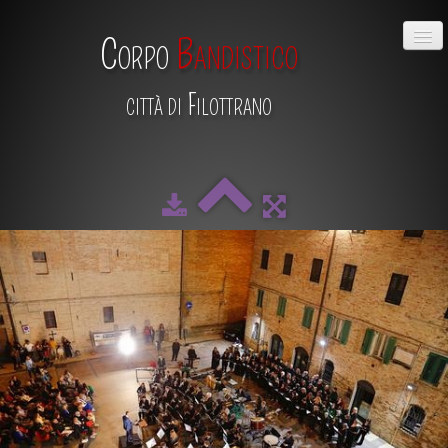
Corpo
Bandistico
città di Filottrano
HOME
CHI SIAMO
DIRETTIVO
MAESTRO
SCUOLA DI MUSICA
ALBUM
CALENDARIO
CONTATTI