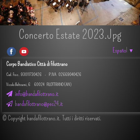
Concerto Estate 2023.jpg
Español
▼
Corpo Bandistico Città di Filottrano
Cod. Fisc.
93011730426 -
P.IVA 02669040426
Vicolo Beltrami, 6 60024 FILOTTRANO (AN)
info@bandafilottrano.it
bandafilottrano@pec24.it
© Copyright bandafilottrano.it. Tutti i diritti riservati.