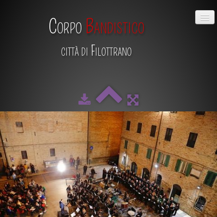
Corpo
Bandistico
città di Filottrano
HOME
CHI SIAMO
DIRETTIVO
MAESTRO
SCUOLA DI MUSICA
ALBUM
CALENDARIO
CONTATTI