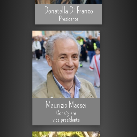
Donatella Di Franco
Presidente
Maurizio Massei
Consigliere
vice presidente