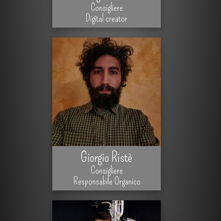
Consigliere
Digital creator
Giorgio Ristè
Consigliere
Responsabile Organico