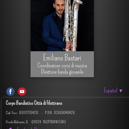
Emiliano Bastari
Coordinatore corsi di musica
Direttore banda giovanile
Español
▼
Corpo Bandistico Città di Filottrano
Cod. Fisc.
93011730426 -
P.IVA 02669040426
Vicolo Beltrami, 6 60024 FILOTTRANO (AN)