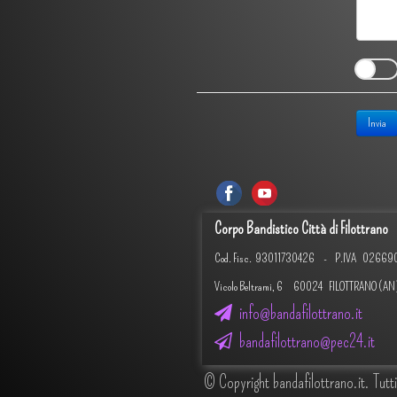
Invia
Corpo Bandistico Città di Filottrano
Cod. Fisc.
93011730426 -
P.IVA 02669
Vicolo Beltrami, 6 60024 FILOTTRANO (AN
info@bandafilottrano.it
bandafilottrano@pec24.it
© Copyright bandafilottrano.it. Tutti i