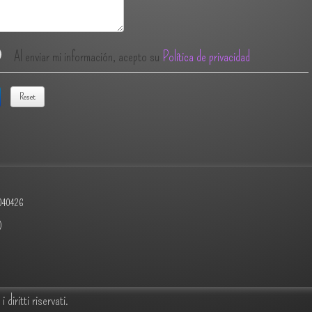
Al enviar mi información, acepto su
Política de privacidad
Reset
040426
)
 diritti riservati.