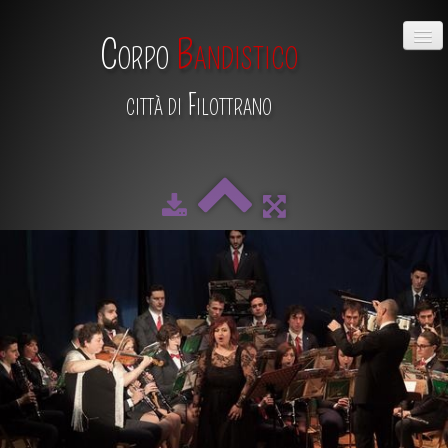
Corpo
Bandistico
città di Filottrano
HOME
CHI SIAMO
DIRETTIVO
MAESTRO
SCUOLA DI MUSICA
ALBUM
CALENDARIO
CONTATTI