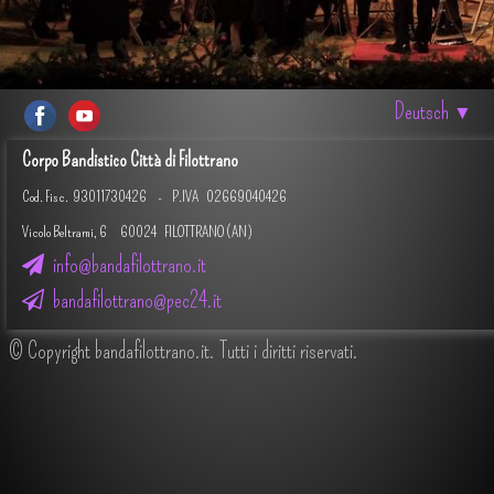
Deutsch
▼
Corpo Bandistico Città di Filottrano
Cod. Fisc.
93011730426 -
P.IVA 02669040426
Vicolo Beltrami, 6 60024 FILOTTRANO (AN)
info@bandafilottrano.it
bandafilottrano@pec24.it
© Copyright bandafilottrano.it. Tutti i diritti riservati.