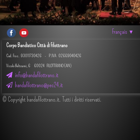
Français
▼
Corpo Bandistico Città di Filottrano
Cod. Fisc.
93011730426 -
P.IVA 02669040426
Vicolo Beltrami, 6 60024 FILOTTRANO (AN)
info@bandafilottrano.it
bandafilottrano@pec24.it
© Copyright bandafilottrano.it. Tutti i diritti riservati.