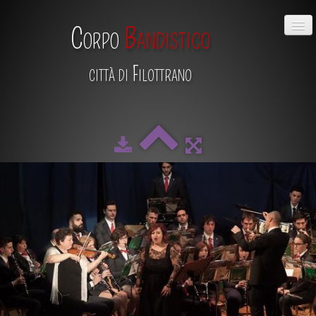
Corpo
Bandistico
città di Filottrano
HOME
CHI SIAMO
DIRETTIVO
MAESTRO
SCUOLA DI MUSICA
ALBUM
CALENDARIO
CONTATTI