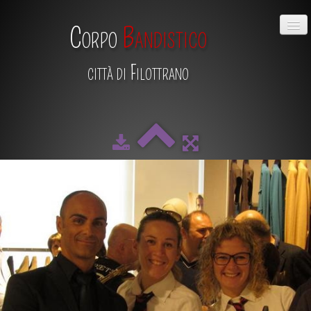
Corpo
Bandistico
città di Filottrano
HOME
CHI SIAMO
DIRETTIVO
MAESTRO
SCUOLA DI MUSICA
ALBUM
CALENDARIO
CONTATTI