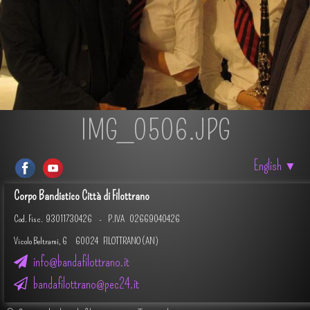
IMG_0506.JPG
English
▼
Corpo Bandistico Città di Filottrano
Cod. Fisc.
93011730426 -
P.IVA 02669040426
Vicolo Beltrami, 6 60024 FILOTTRANO (AN)
info@bandafilottrano.it
bandafilottrano@pec24.it