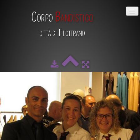
Corpo
Bandistico
città di Filottrano
HOME
CHI SIAMO
DIRETTIVO
MAESTRO
SCUOLA DI MUSICA
ALBUM
CALENDARIO
CONTATTI