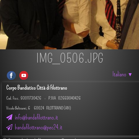
IMG_0506.JPG
Italiano
▼
Corpo Bandistico Città di Filottrano
Cod. Fisc.
93011730426 -
P.IVA 02669040426
Vicolo Beltrami, 6 60024 FILOTTRANO (AN)
info@bandafilottrano.it
bandafilottrano@pec24.it