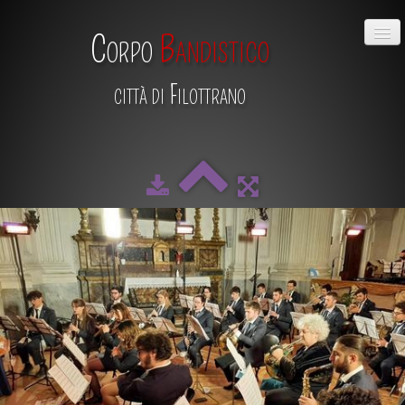
Corpo
Bandistico
città di Filottrano
HOME
CHI SIAMO
DIRETTIVO
MAESTRO
SCUOLA DI MUSICA
ALBUM
CALENDARIO
CONTATTI