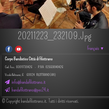
20211223_232109.jpg
Français
▼
Corpo Bandistico Città di Filottrano
Cod. Fisc.
93011730426 -
P.IVA 02669040426
Vicolo Beltrami, 6 60024 FILOTTRANO (AN)
info@bandafilottrano.it
bandafilottrano@pec24.it
© Copyright bandafilottrano.it. Tutti i diritti riservati.