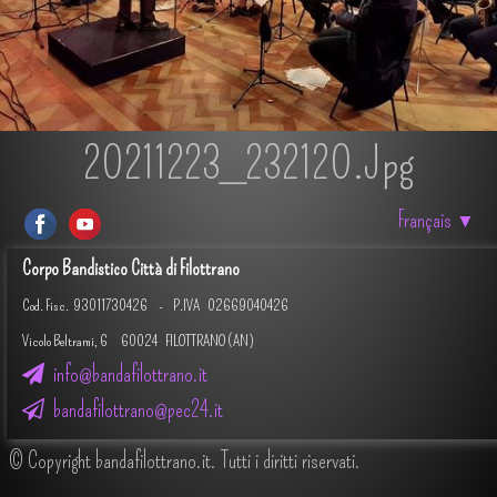
20211223_232120.jpg
Français
▼
Corpo Bandistico Città di Filottrano
Cod. Fisc.
93011730426 -
P.IVA 02669040426
Vicolo Beltrami, 6 60024 FILOTTRANO (AN)
info@bandafilottrano.it
bandafilottrano@pec24.it
© Copyright bandafilottrano.it. Tutti i diritti riservati.