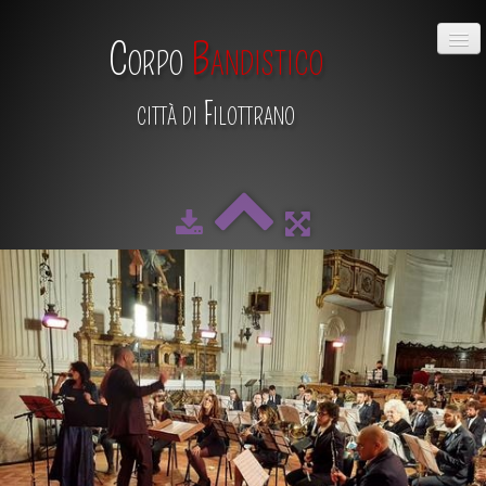
Corpo
Bandistico
città di Filottrano
HOME
CHI SIAMO
DIRETTIVO
MAESTRO
SCUOLA DI MUSICA
ALBUM
CALENDARIO
CONTATTI